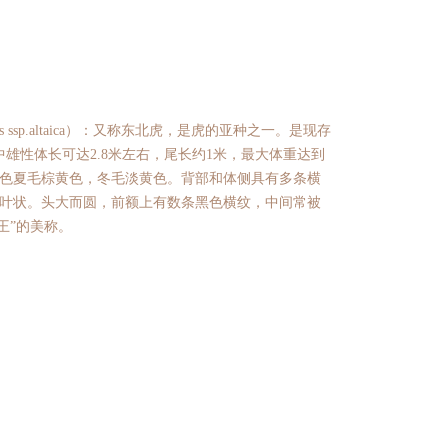
gris ssp.altaica）：又称东北虎，是虎的亚种之一。是现存
雄性体长可达2.8米左右，尾长约1米，最大体重达到
体色夏毛棕黄色，冬毛淡黄色。背部和体侧具有多条横
柳叶状。头大而圆，前额上有数条黑色横纹，中间常被
王”的美称。