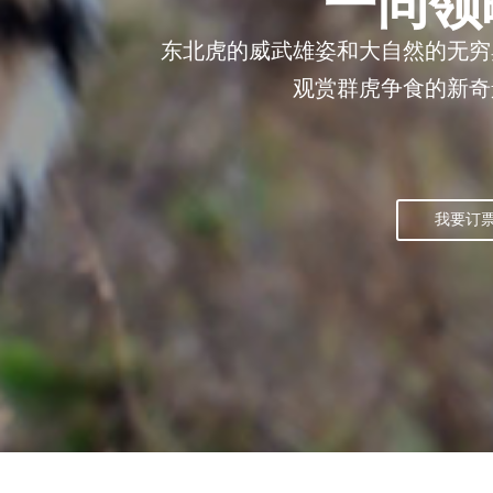
一同领
东北虎的威武雄姿和大自然的无穷
观赏群虎争食的新奇
我要订