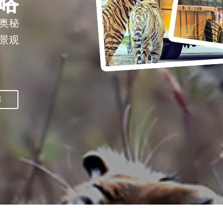
略
奥秘
景观
票