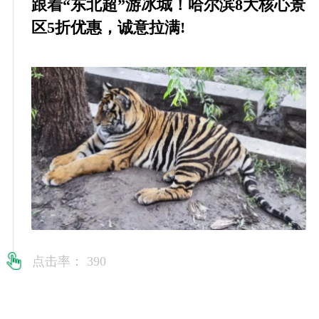
跟着“东北超”游冰城！哈尔滨8大核心景
区5折优惠，诚意拉满!
点击率： 390